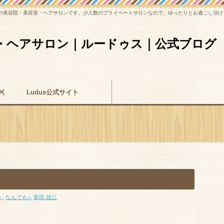
歩3分の美容院・美容室・ヘアサロンです。少人数のプライベートサロンなので、ゆったりとお過ごし頂
・ヘアサロン｜ルードゥス｜公式ブログ
Ludus公式サイト
ト
,
なんでも♪
,
新田 雄三