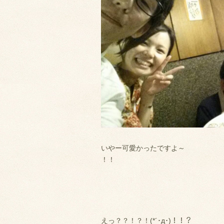
いやー可愛かったですよ～
！！
えっ？？！？！(*´･д･)！！？