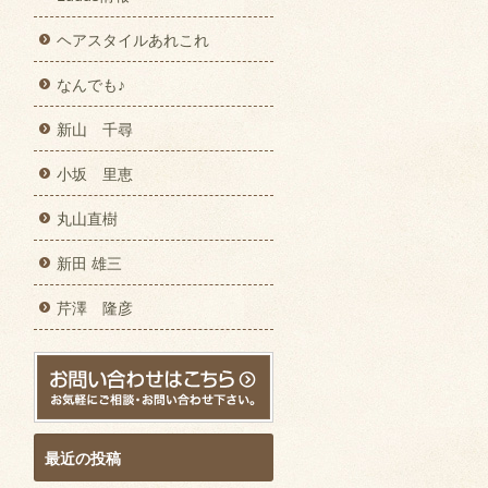
ヘアスタイルあれこれ
なんでも♪
新山 千尋
小坂 里恵
丸山直樹
新田 雄三
芹澤 隆彦
最近の投稿