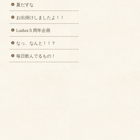
夏だすな
お出掛けしましたよ！！
Ludus５周年企画
なっ、なんと！！？
毎日飲んでるもの！