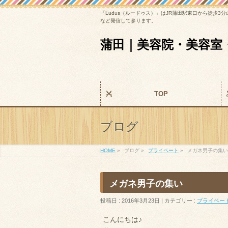
「Ludus（ルードゥス）」はJR蒲田駅東口から徒
など発信して参ります。
蒲田｜美容院・美容室
TOP
ブログ
HOME
»
ブログ »
プライベート
»
メガネ男子の集い
メガネ男子の集い
投稿日 : 2016年3月23日 | カテゴリー :
プライベー
こんにちは♪