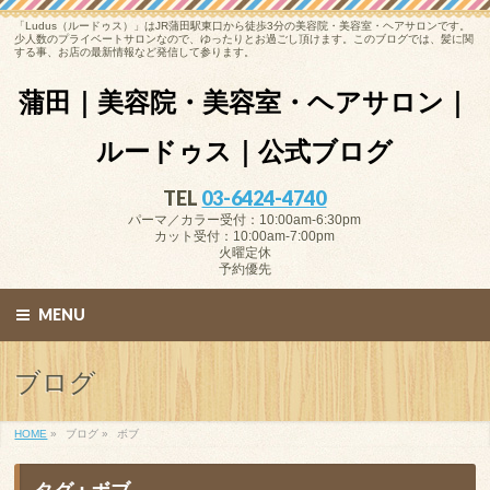
「Ludus（ルードゥス）」はJR蒲田駅東口から徒歩3分の美容院・美容室・ヘアサロンです。
少人数のプライベートサロンなので、ゆったりとお過ごし頂けます。このブログでは、髪に関
する事、お店の最新情報など発信して参ります。
蒲田｜美容院・美容室・ヘアサロン｜
ルードゥス｜公式ブログ
TEL
03-6424-4740
パーマ／カラー受付：10:00am-6:30pm
カット受付：10:00am-7:00pm
火曜定休
予約優先
MENU
ブログ
HOME
»
ブログ »
ボブ