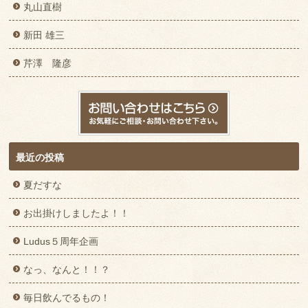
丸山直樹
新田 雄三
芹澤 隆彦
最近の投稿
夏だすな
お出掛けしましたよ！！
Ludus５周年企画
なっ、なんと！！？
毎日飲んでるもの！