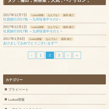
タグ : 蒲田，美容室，人気，ヘアサロン，
2017年12月7日
Ludus情報
なんでも♪
新田 雄三
社員旅行2017秋 ～九州珍道中その2～
2017年12月1日
Ludus情報
なんでも♪
新田 雄三
社員旅行2017秋 ～九州珍道中その１～
2017年1月6日
Ludus情報
なんでも♪
新田 雄三
あけましておめでとうございます^^
‹
1
2
3
›
»
カテゴリー
プライベート
Ludus情報