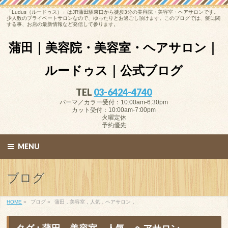
「Ludus（ルードゥス）」はJR蒲田駅東口から徒歩3分の美容院・美容室・ヘアサロンです。
少人数のプライベートサロンなので、ゆったりとお過ごし頂けます。このブログでは、髪に関
する事、お店の最新情報など発信して参ります。
蒲田｜美容院・美容室・ヘアサロン｜
ルードゥス｜公式ブログ
TEL
03-6424-4740
パーマ／カラー受付：10:00am-6:30pm
カット受付：10:00am-7:00pm
火曜定休
予約優先
MENU
ブログ
HOME
»
ブログ »
蒲田，美容室，人気，ヘアサロン，