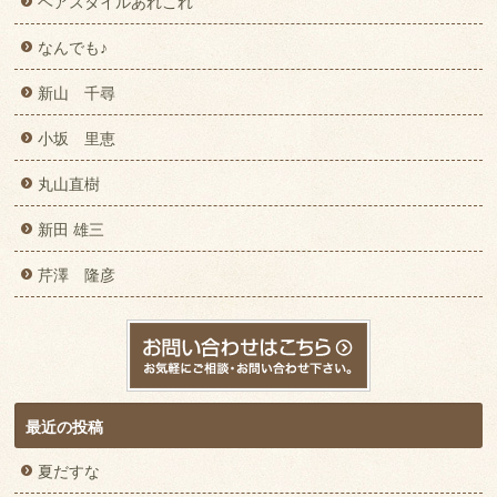
ヘアスタイルあれこれ
なんでも♪
新山 千尋
小坂 里恵
丸山直樹
新田 雄三
芹澤 隆彦
最近の投稿
夏だすな